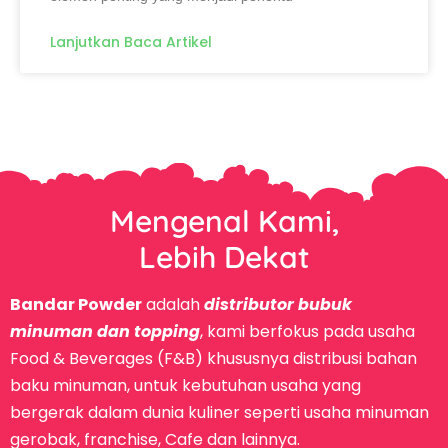
Lanjutkan Baca Artikel
Mengenal Kami,
Lebih Dekat
Bandar Powder
adalah
distributor bubuk
minuman dan topping
, kami berfokus pada usaha
Food & Beverages (F&B) khususnya distribusi bahan
baku minuman, untuk kebutuhan usaha yang
bergerak dalam dunia kuliner seperti usaha minuman
gerobak, franchise, Cafe dan lainnya.