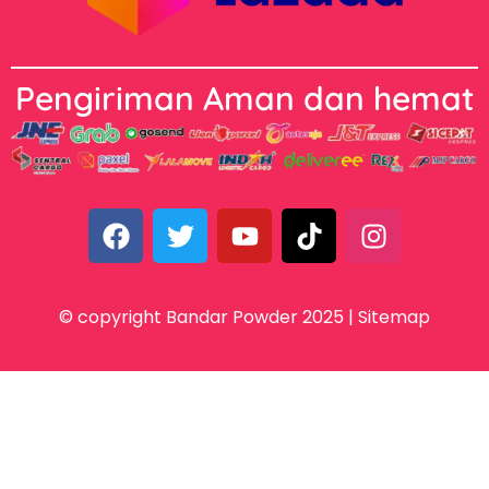
Pengiriman Aman dan hemat
© copyright Bandar Powder 2025 |
Sitemap