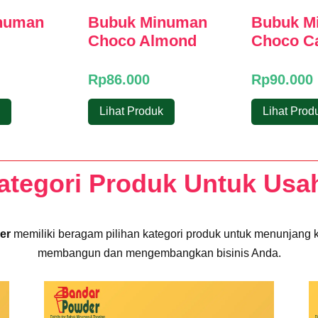
numan
Bubuk Minuman
Bubuk M
Choco Almond
Choco C
Rp
86.000
Rp
90.000
Lihat Produk
Lihat Prod
ategori Produk Untuk Usa
er
memiliki beragam pilihan kategori produk untuk menunjang 
membangun dan mengembangkan bisinis Anda.