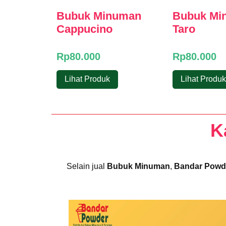
Bubuk Minuman
Bubuk Mi
Cappucino
Taro
Rp
80.000
Rp
80.000
Lihat Produk
Lihat Produk
K
Selain jual
Bubuk Minuman
,
Bandar Powd