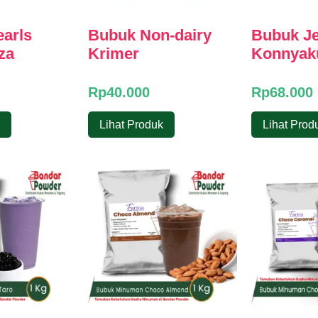
earls
Bubuk Non-dairy
Bubuk Je
za
Krimer
Konnyak
Rp
40.000
Rp
68.000
Lihat Produk
Lihat Prod