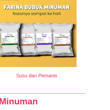
Susu dan Pemanis
s Minuman