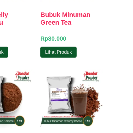
lly
Bubuk Minuman
u
Green Tea
Rp
80.000
uk
Lihat Produk