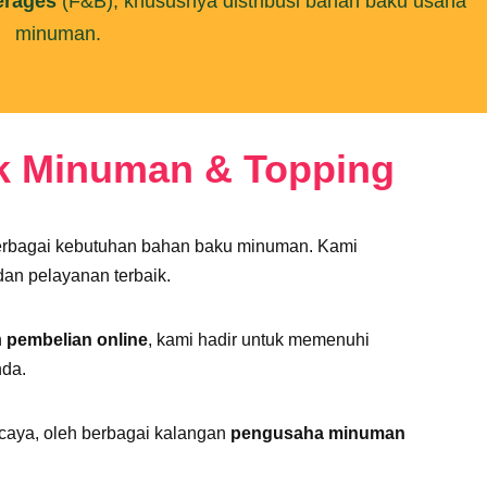
erages
(F&B), khususnya distribusi bahan baku usaha
minuman.
uk Minuman & Topping
berbagai kebutuhan bahan baku minuman. Kami
an pelayanan terbaik.
n
pembelian online
, kami hadir untuk memenuhi
da.
caya, oleh berbagai kalangan
pengusaha minuman