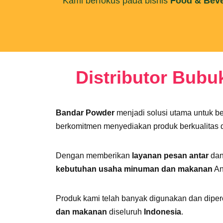
Kami berfokus pada bisnis
Food & Bev
Distributor Bub
Bandar Powder
menjadi solusi utama untuk 
berkomitmen menyediakan produk berkualitas d
Dengan memberikan
layanan pesan antar
da
kebutuhan usaha minuman dan makanan
An
Produk kami telah banyak digunakan dan diper
dan makanan
diseluruh
Indonesia
.