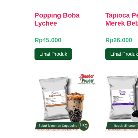
Popping Boba
Tapioca P
Lychee
Merek Bel
Rp
45.000
Rp
26.000
Lihat Produk
Lihat Produk