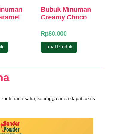
inuman
Bubuk Minuman
aramel
Creamy Choco
Rp
80.000
uk
Lihat Produk
ha
kebutuhan usaha, sehingga anda dapat fokus